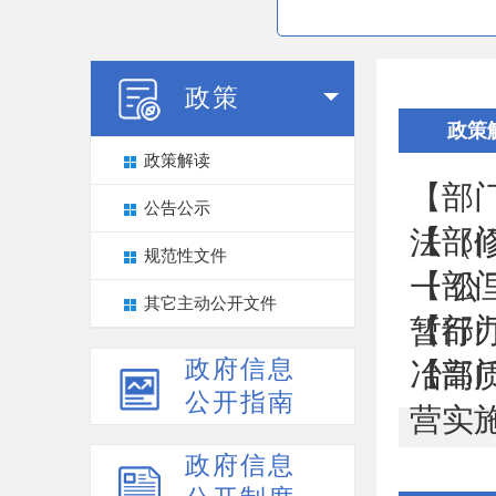
政策
政策
政策解读
【部
公告公示
【部
法（
规范性文件
【部
一 公里
其它主动公开文件
【部
暂行
政府信息
【部
冶高质
公开指南
营实施
政府信息