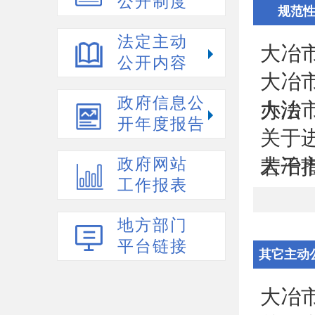
公开制度
规范
法定主动
大冶
公开内容
大冶
政府信息公
​大
办法
开年度报告
关于
大冶
政府网站
若干
工作报表
地方部门
平台链接
其它主动
大冶