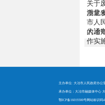
关于
湖北
质量发
市人
大冶
的通
作实
主办单位: 大冶市人民政府办公
承办单位：大冶市融媒体中心 大冶市
鄂ICP备16019300号网站标识码420