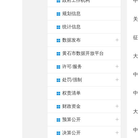
政府工作机构
中
规划信息
关
统计信息
征
数据发布
黄石市数据开放平台
大
许可/服务
中
处罚/强制
中
权责清单
财政资金
大
预算公开
中
决算公开