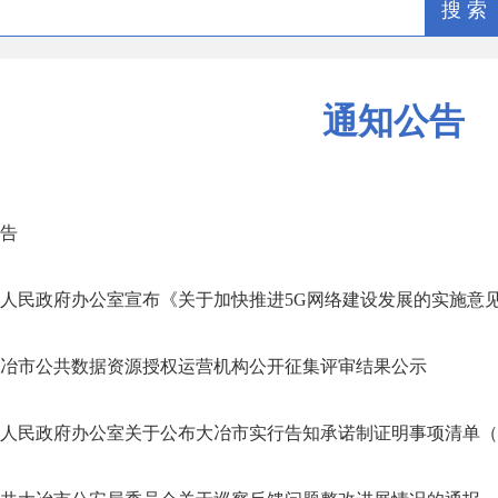
搜 索
通知公告
告
人民政府办公室宣布《关于加快推进5G网络建设发展的实施意见》
冶市公共数据资源授权运营机构公开征集评审结果公示
人民政府办公室关于公布大冶市实行告知承诺制证明事项清单（202