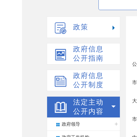
政策
政府信息
公开指南
公
政府信息
市
公开制度
大
法定主动
公开内容
市
政府领导