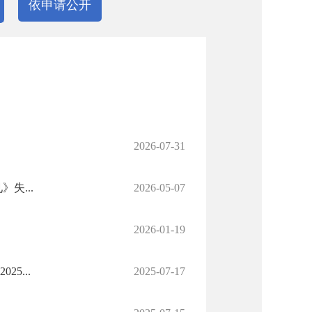
依申请公开
2026-07-31
失...
2026-05-07
2026-01-19
5...
2025-07-17