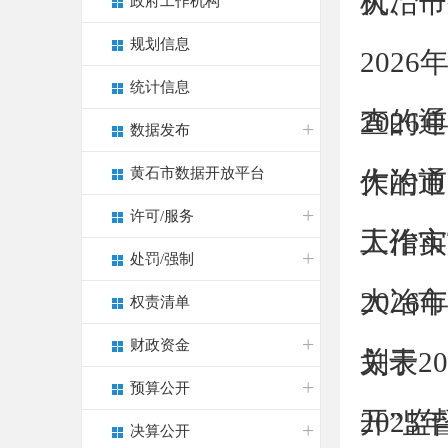
机、一
大冶市
政府工作机构
规划信息
202
统计信息
查的通
202
数据发布
黄石市数据开放平台
作的通
​大冶
许可/服务
工作实
大冶市
处罚/强制
2026
大冶市
权责清单
财政资金
划表
关于2
预算公开
开”监督
202
决算公开