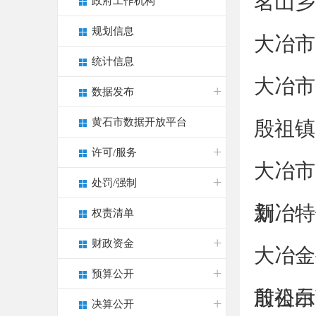
茗山乡
政府工作机构
规划信息
大冶市
统计信息
大冶市
数据发布
黄石市数据开放平台
殷祖镇
许可/服务
大冶市
处罚/强制
划
新冶特
权责清单
财政资金
大冶金
预算公开
前公示
殷祖白
决算公开