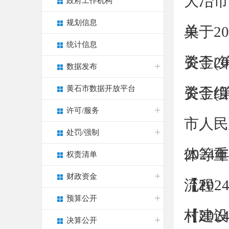
大冶市
政府工作机构
规划信息
单
关于2
统计信息
资金(第
关于2
数据发布
黄石市数据开放平台
资金(第
关于组
许可/服务
市人民
处罚/强制
体等重
202
权责清单
财政资金
流程
【20
预算公开
村建设
【20
决算公开