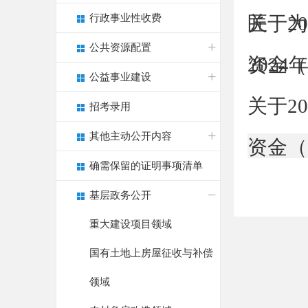
行政事业性收费
匠 为
关于2
公共资源配置
资金（
202
公益事业建设
关于2
招考录用
其他主动公开内容
资金（
确需保留的证明事项清单
基层政务公开
重大建设项目领域
国有土地上房屋征收与补偿
领域