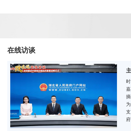
在线访谈
时
嘉
摘
为
支
府