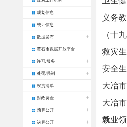
卫生健
政府工作机构
规划信息
义务教
统计信息
（十九
数据发布
黄石市数据开放平台
救灾生
许可/服务
安全生
处罚/强制
大冶市
权责清单
财政资金
大冶市
预算公开
录
​就业
决算公开