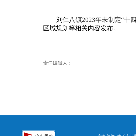
刘仁八
镇
2023年
未制定
“十
区域规划等相关内容发布
。
责任编辑人：