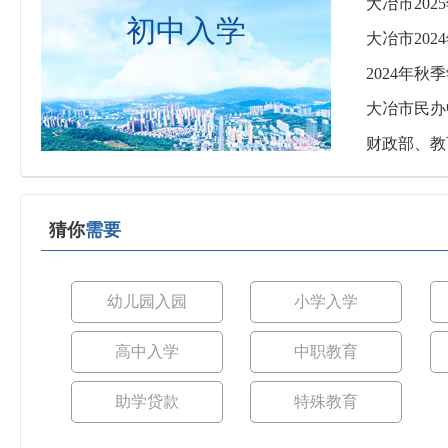
大冶市20
初中入学
大冶市20
2024年
大冶市民办
财政部、教
猜你
需要
幼儿园入园
小学入学
高中入学
中职教育
助学贷款
特殊教育