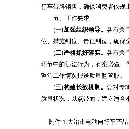
行车带牌销售
，
确保
消费者
依规
五、工作要求
(一)加强组织领导。
各
有关
位、措施到位
、责任到位，确保
(二)严格抓好落实。
各
有关
环节中的违法行为，有案必查。
整治工作情况
报送质量
监管股
。
(三)
构建
长效机制。
要对专
质量状况，以点带面，建立适合
附件
:1.
大冶市
电动自行车
产品