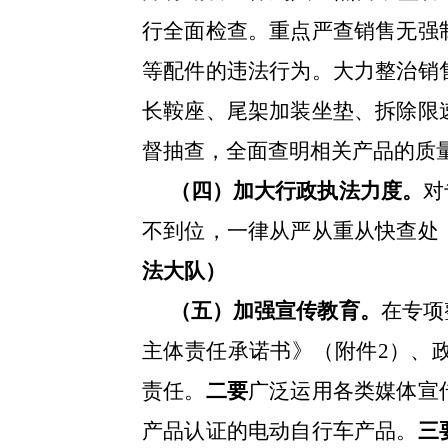
行全面检查。重点严查
销售无强
等配件的违法行为。大力整治销
长鞍座、尾架加装坐垫
、拆除限
督抽查，全面查明相关产品的质
（四）加大行政执法力度。
对
不到位，一律从严从重从快查处
法大队）
（五）加强宣传教育。
在专项
主体责任
承诺书》（附件
2
）、
责任。
二
要
广泛运用各类媒体宣
产品认证的电动自行车产品。
三