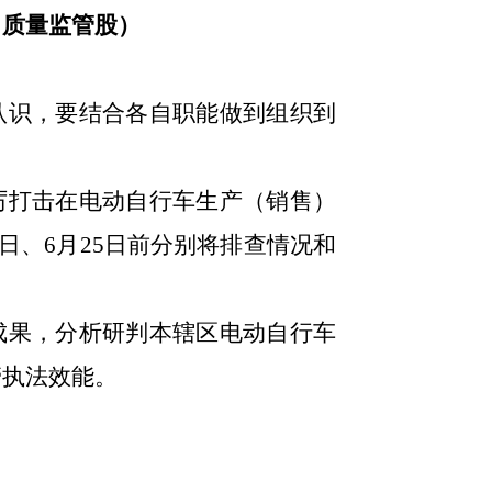
、质量监管股）
认识，要结合各自职能
做到组织到
厉打击在电动自行车生产（销售）
日
、
6月25日
前
分别
将
排查
情况
和
成果，分析研判本辖区电动自行车
管执法效能。