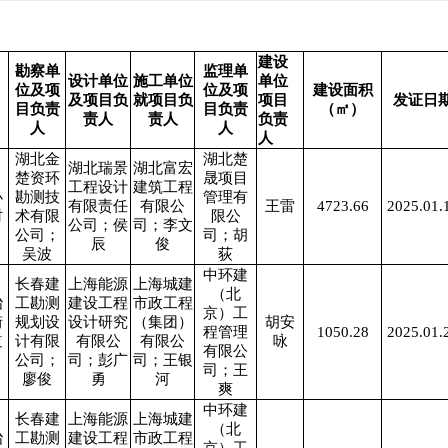
建设
勘察单
监理单
设计单位
施工单位
单位
位及项
位及项
建设面积
及项目负
就项目负
项目
发证日
目负责
目负责
（㎡）
责人
责人
负责
人
人
人
湖北金
湖北楚
湖北瑞景
湖北富宏
楚资环
晟项目
工程设计
建筑工程
办
勘测技
管理有
有限责任
有限公
王雷
4723.66
2025.01.
村
术有限
限公
公司；侯
司；李文
公司；
司；胡
辰
俊
吴波
荻
中环建
长春建
上海能源
上海城建
（北
冶
工勘测
建设工程
市政工程
京）工
街
规划设
设计研究
（集团）
胡安
程管理
1050.28
2025.01.
道
计有限
有限公
有限公
咏
有限公
公司；
司；彭广
司；王银
司；王
廖俊
勇
河
爽
中环建
长春建
上海能源
上海城建
（北
冶
工勘测
建设工程
市政工程