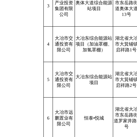
产业投资
奥体大道综合能源
市东岳路
3
集团有限
站项目
道奥体大
公司
13号
大冶市交
大冶东综合能源站
湖北省大
4
通投资有
项目（加油罩棚、
市大箕铺
限公司
加氢罩棚）
启祥路1号
大冶市交
湖北省大
大冶东综合能源站
5
通投资有
市大箕铺
项目
限公司
启祥路2号
湖北省大
大冶市远
市东岳路
6
鹏置业有
恒泰•悦城
道罗家井路
限公司
号