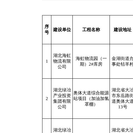
序
建设单位
工程名称
建设地址
号
湖北海虹
海虹物流园（一
金湖街道
1
物流有限
期）2#库房
事处牯羊
公司
湖北绿冶
湖北省大
奥体大道综合能源
产业投资
市东岳路
2
站项目（加油加氢
集团有限
道奥体大
罩棚）
公司
13号
湖北绿冶
湖北省大