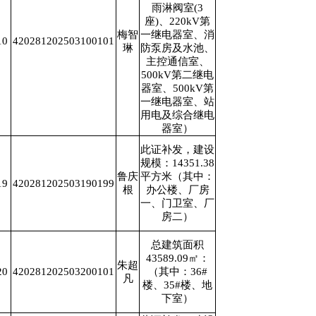
雨淋阀室(3
座)、220kV第
梅智
一继电器室、消
10
420281202503100101
琳
防泵房及水池、
主控通信室、
500kV第二继电
器室、500kV第
一继电器室、站
用电及综合继电
器室）
此证补发，建设
规模：14351.38
鲁庆
平方米（其中：
19
420281202503190199
根
办公楼、厂房
一、门卫室、厂
房二）
总建筑面积
43589.09㎡：
朱超
20
420281202503200101
（其中：36#
凡
楼、35#楼、地
下室）