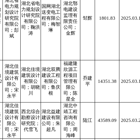
湖北省
湖北省电
湖北鄂
电力规
国网湖北
冶
力规划设
电建设
划设计
送变电工
堰
计研究院
监理有
研究院
程有限公
邹辉
1801.83
2025.03.
鉴
有限公
限责任
有限公
司；梅智
司；鞠洪
公司；
司；彭
琳
涛
金辉
斌
福建隆
湖北佳
湖北佳境
湖北双腾
欣源工
境建筑
地
建筑设计
建设工程
程项目
设计有
乔建
2
有限公
有限公
管理有
14351.38
2025.03.
限公
平
司；胡晓
司；鲁庆
限公
司；宋
川
根
司；陈
永平
星全
湖北佳
湖北中
境建筑
西北综合
湖北益建
靖工程
路
设计有
勘察设计
建设有限
咨询有
高
陆江
43589.09
2025.03.
限公
研究院；
公司；朱
限公
黄
司；宋
代雪飞
超凡
司；周
永平
海峰