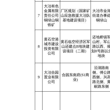
大冶有色
金属有限
厂区规划（国家矿
大冶市金
7
责任公司
山应急救援大冶队
街道办事
铜绿山铜
基地建设项目）
铜绿山
铁矿
还地桥镇
黄石空港
黄石临空经济区军
山村、军
城市建设
8
山还建点B地块建
路以西、
投资有限
设项目（二期）
划8号路以
公司
地块
沿湖路南
大冶合园
侧、傅公
合园东南府(S1商
9
置业有限
西侧、兴
业)
公司
路北侧、
献路东侧