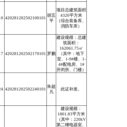
项目总建筑面积
胡五
4320平方米
10
420281202502100101
平
（综合装备库、
消防车库）
建设规模：总建
筑面积：
162061.75㎡
17
420281202502170101
罗鹏
（其中：地下
室、1-9#楼、1-
4#配电房、1#
开闭所、门楼）
朱超
24
420281202502240101
此证补发。
凡
建设规模：
1801.83平方米
（其中：220kV
第二继电器室、