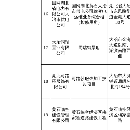
国网湖北
国网湖北黄石大冶
湖北省大
省电力有
市供电公司输变电
市东风路
16
限公司大
运维业务综合楼
道金湖大
冶市供电
（检修用房）
30号
公司
大冶市金
大冶同瑞
大道以南
17
置业有限
同瑞御景府
湖滨南路
公司
侧
湖北可路
大冶市大
可路莎服饰加工技
18
莎服饰有
铺镇后畈
改项目
限公司
北海194号
黄石临空
黄石临空
黄石临空经济区梅
19
建设管理
济区梅家
家窑道路建设工程
有限公司
路