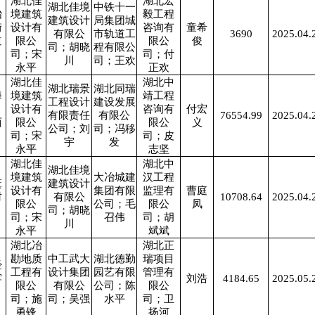
湖北佳
湖北宏
湖北佳境
中铁十一
冶
境建筑
毅工程
建筑设计
局集团城
街
设计有
咨询有
童希
有限公
市轨道工
3690
2025.04.
道
限公
限公
俊
司；胡晓
程有限公
司；宋
司；付
川
司；王欢
永平
正欢
湖北佳
湖北中
湖北瑞景
湖北同瑞
海
境建筑
靖工程
工程设计
建设发展
、
设计有
咨询有
付宏
有限责任
有限公
76554.99
2025.04.
西
限公
限公
义
公司；刘
司；冯移
司；宋
司；皮
宇
发
永平
志坚
湖北佳
湖北中
湖北佳境
境建筑
大冶城建
汉工程
箕
建筑设计
设计有
集团有限
监理有
曹庭
村
有限公
10708.64
2025.04.
限公
公司；毛
限公
凤
司；胡晓
司；宋
召伟
司；胡
川
永平
斌斌
湖北冶
湖北正
勘地质
中工武大
湖北德勤
瑞项目
经
工程有
设计集团
园艺有限
管理有
窑
刘浩
4184.65
2025.05.
限公
有限公
公司；陈
限公
司；施
司；吴强
水平
司；卫
勇锋
扬河