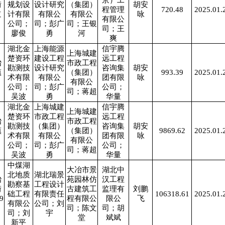
京）工
街
规划设
设计研究
（集团）
胡安
程管理
720.48
2025.01.
道
计有限
有限公
有限公
咏
有限公
公司；
司；彭广
司；王银
司；王
廖俊
勇
河
爽
湖北金
上海能源
信宇腾
上海城建
楚资环
建设工程
远工程
冶
市政工程
勘测技
设计研究
咨询集
胡安
镇
（集团）
993.39
2025.01.
术有限
有限公
团有限
咏
有限公
公司；
司；彭广
公司；
司；蒋超
吴波
勇
华量
湖北金
上海城建
信宇腾
上海城建
楚资环
市政工程
远工程
冶
市政工程
勘测技
（集团）
咨询集
胡安
镇
（集团）
9869.62
2025.01.
术有限
有限公
团有限
咏
有限公
公司；
司；彭广
公司；
司；蒋超
吴波
勇
华量
中煤湖
大冶市景
湖北中
北地质
湖北瑞景
冶
苑园林仿
汉工程
勘察基
工程设计
街
古建筑工
监理有
刘鹏
础工程
有限责任
106318.61
2025.01.
9
程有限公
限公
飞
有限公
公司；刘
司；陈文
司；胡
司；刘
宇
堂
斌斌
新平