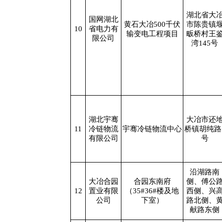
湖北省大
国网湖北
黄石大冶500千伏
市陈贵镇
10
省电力有
输变电工程项目
畈桥村王
限公司
湾145号
湖北宇骞
大冶市还
11
冷链物流
宇骞冷链物流中心
桥镇胡纯路
有限公司
号
沿湖路南
大冶合园
合园东南府
侧、傅公
12
置业有限
（35#36#楼及地
西侧、兴
公司
下室）
路北侧、
献路东侧