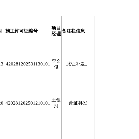
项目
期
施工许可证编号
备注栏信息
经理
李文
13
420281202501130101
此证补发。
俊
王银
20
420281202501210101
此证补发
河