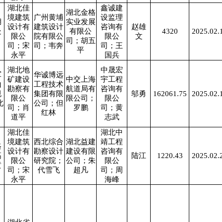
湖北佳
鑫诚建
湖北金格
境建筑
广州黄埔
设监理
湖
实业发展
设计有
建筑设计
咨询有
赵雄
处
有限公
4320
2025.02.
限公
院有限公
限公
文
司；胡五
司；宋
司；韦奔
司；王
平
永平
国兵
湖北地
中晟宏
军
华诚博远
矿建设
中交上海
宇工程
山
工程技术
勘察有
航道局有
咨询有
规
集团有限
邬勇
162061.75
2025.02.
限公
限公司；
限公
北
公司；但
司；肖
罗鹏
司；黄
红林
道平
志武
湖北佳
湖北中
境建筑
西北综合
湖北益建
靖工程
路
设计有
勘察设计
建设有限
咨询有
高
陆江
1220.43
2025.02.
限公
研究院；
公司；朱
限公
黄
司；宋
代雪飞
超凡
司；周
永平
海峰