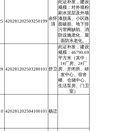
此证补发，建设
规模：对外墙粉
刷水泥层及外墙
余怀
漆脱落、小区路
25
420281202503250199
清
面破损、地下排
污管网缺陷、消
防设施老化、屋
面防水老化。
此证补发，建设
规模：46790.69
平方米（其中：
1#厂房、2#厂
28
420281202503280101
舒卫
房、开闭所、研
发中心、宿舍
楼、仓储中心、
生活泵房、门卫
室）
10
420281202504100101
杨迁