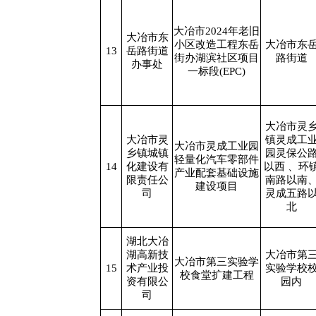
大冶市2024年老旧
大冶市东
小区改造工程东岳
大冶市东
13
岳路街道
街办湖滨社区项目
路街道
办事处
一标段(EPC)
大冶市灵
大冶市灵
镇灵成工
大冶市灵成工业园
乡镇城镇
园灵保公
轻量化汽车零部件
14
化建设有
以西 、环
产业配套基础设施
限责任公
南路以南
建设项目
司
灵成五路
北
湖北大冶
湖高新技
大冶市第
大冶市第三实验学
15
术产业投
实验学校
校食堂扩建工程
资有限公
园内
司