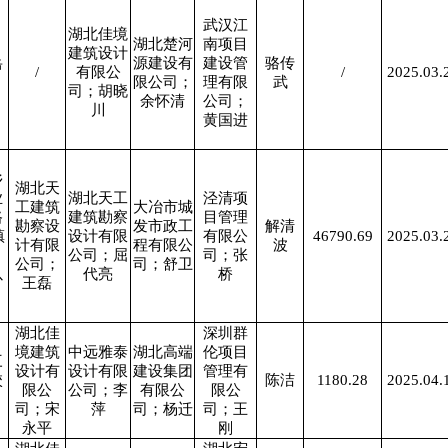
武汉江
湖北佳境
湖北楚河
南项目
建筑设计
岳
源建设有
建设管
骆传
/
有限公
/
2025.03.
限公司；
理有限
武
司；胡晓
余怀清
公司；
川
黄国进
乡
湖北天
业
湖北天工
泾清项
工建筑
大冶市城
路
建筑勘察
目管理
勘察设
发市政工
解清
镇
设计有限
有限公
46790.69
2025.03.
计有限
程有限公
波
、
公司；屈
司；张
公司；
司；舒卫
以
代亮
桥
王磊
湖北佳
深圳群
境建筑
中远雅泰
湖北高端
伦项目
三
设计有
设计有限
建设集团
管理有
校
陈洁
1180.28
2025.04.
限公
公司；李
有限公
限公
司；宋
萍
司；杨迁
司；王
永平
刚