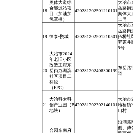
奥体大道综
大冶市
合能源站项
岳路街
18
420281202501210101
目（加油加
奥体大
氢罩棚）
13号
大冶市
岳路街
19
恒泰•悦城
420281202501210501
伍桥社
罗家井
9号
大冶市2024
年老旧小区
改造工程东
东岳路
20
岳街办湖滨
420281202408300199
道
社区项目二
标段
（EPC）
大冶科太科
大冶市
21
创产业园（B
420281202302140101
地桥镇
地块）
山村
沿湖路
侧、傅
合园东南府