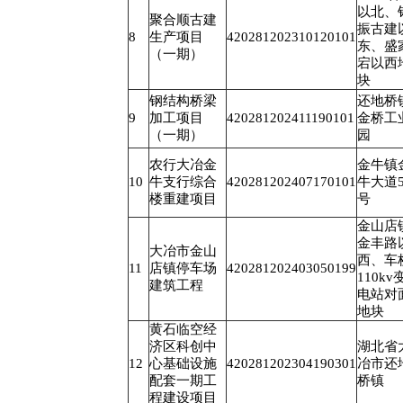
以北、
聚合顺古建
振古建
8
生产项目
420281202310120101
东、盛
（一期）
宕以西
块
钢结构桥梁
还地桥
9
加工项目
420281202411190101
金桥工
（一期）
园
农行大冶金
金牛镇
10
牛支行综合
420281202407170101
牛大道5
楼重建项目
号
金山店
金丰路
大冶市金山
西、车
11
店镇停车场
420281202403050199
110kv
建筑工程
电站对
地块
黄石临空经
济区科创中
湖北省
12
心基础设施
420281202304190301
冶市还
配套一期工
桥镇
程建设项目