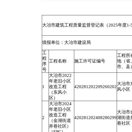
大冶市建筑工程质量监督登记表（2025年度1-
填报单位：大冶市建设局
工
工程所
程
工程名称
施工许可证编号
地（省
序
市、县
号
大冶市2022
年老旧小区
大冶市
1
改造工程
420281202209260202
风小区
（东风小
区）
大冶市2024
年老旧小区
大冶市
改造工程
2
420281202408280299
湖街道
（金湖街道
巷社区
井巷社区）
（EPC）