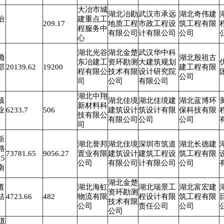
大冶市城
湖北冶勘
武汉市承远
湖北奇伟建
怡
建重点工
209.17
地质工程
市政工程设
筑工程有限
程服务中
有限公司
计有限公司
公司
心
湖北光谷
湖北金楚
武汉华中科
墈
湖北殷祖古
东冶建工
资环勘测
大建筑规划
部
20139.62
19200
建工程有限
程有限公
技术有限
设计研究院
公司
司
公司
有限公司
湖北中翔
镇
湖北佳境
湖北佳境建
湖北蓝博环
新材料科
业
6233.7
506
建筑设计
筑设计有限
保科技有限
技有限公
有限公司
公司
公司
司
新
湖北誉邦
湖北佳境
深圳市筑道
湖北长德建
路
73781.65
9056.27
置业有限
建筑设计
建筑工程设
筑工程有限
5
公司
有限公司
计有限公司
公司
南
湖北金楚
道
湖北海虹
湖北瑞景工
湖北富宏建
资环勘测
牯
4723.66
482
物流有限
程设计有限
筑工程有限
技术有限
公司
责任公司
公司
公司
省道