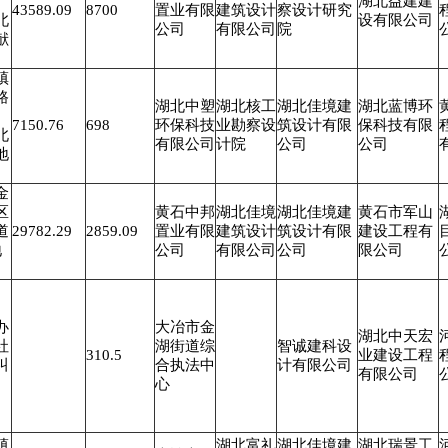
、
湖北益建建
43589.09
8700
置业有限
建筑设计
察设计研究
北
设有限公司
公司
有限公司
院
献
镇
路
湖北中塑
湖北核工
湖北佳境建
湖北蓝博环
7150.76
698
环保科技
业勘察设
筑设计有限
保科技有限
北
有限公司
计院
公司
公司
地
金
区
黄石中邦
湖北佳境
湖北佳境建
黄石市军山
道
29782.29
2859.09
置业有限
建筑设计
筑设计有限
建设工程有
地
公司
有限公司
公司
限公司
办
大冶市金
湖北中天宏
社
湖街道综
智诚建科设
310.5
业建设工程
叫
合执法中
计有限公司
有限公司
心
镇
湖北富礼
湖北佳境建
湖北瑞景工