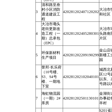
清和路至叁
村小区消防
大冶市
3
420281202407120202
通道建设工
和社区
程
大冶市墈头
老街更新改
大冶市
4
造工程（一
420281202405280301
头路南
期）总承包
片区
（EPC）
金山店
环保新材料
5
420281202209190299
新楼工
生产项目
园
誉邦·长乐府
城西北
（10号楼、
区12号
6
S3、S4号
420281202102040101
以东、2
楼、一期地
号路以
下室
海虹物流园
金湖街
7
（一期）2#
420281202501130101
办事处
库房
羊村
S201