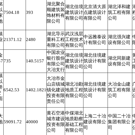
铭
湖北聚合
湖北佳境
北京清大原
湖北泽和建
以
顺建筑装
7504.18
393
建筑设计
点建筑设计
筑工程有限
家
饰材料有
有限公司
有限公司
公司
地
限公司
镇
湖北导示
武汉浅层
中远雅泰设
湖北强兴建
业
21371.12
2480
重科工程
工程技术
计有限公司
设有限公司
有限公司
有限公司
中国农业
金
湖北佳境
湖北佳境建
银行股份
湖北同新建
7
735
140.5157
建筑设计
筑设计有限
有限公司
设有限公司
有限公司
公司
大冶支行
镇
大冶市金
以
山店镇城
湖北冶勘
湖北佳境建
大冶金山建
桥
6542.53
1402.1821
镇化建设
地质工程
筑设计有限
筑工程有限
变
投资有限
有限公司
公司
公司
面
责任公司
黄石空港
中煤湖北
大
上海二十冶
中国二十冶
城市建设
地质勘察
地
59091.72
40000
建设有限公
集团有限公
投资有限
基础工程
司
司
公司
有限公司