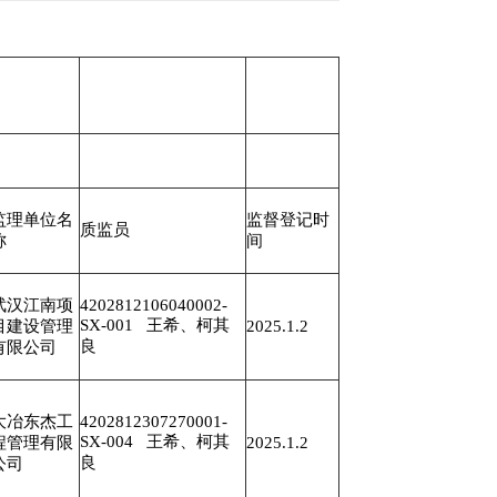
监理单位名
监督登记时
质监员
称
间
武汉江南项
4202812106040002-
SX-001 王希、柯其
目建设管理
2025.1.2
良
有限公司
大冶东杰工
4202812307270001-
SX-004 王希、柯其
程管理有限
2025.1.2
良
公司