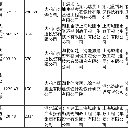
镇
中煤湖北
湖北瑞景工
湖北蓝博环
黄
大冶市金
地质勘察
3579.21
286.34
程设计有限
保科技有限
侧
烨石料厂
基础工程
责任公司
公司
有限公司
大
湖北金楚
上海城建市
上海城建市
大冶市交
箕
资环勘测
政工程（集
政工程（集
9869.62
8148
通投资有
祥
技术有限
团）有限公
团）有限公
限公司
公司
司
司
大
湖北金楚
上海能源建
上海城建市
大冶市交
箕
资环勘测
设工程设计
政工程（集
993.39
570
通投资有
祥
技术有限
研究有限公
团）有限公
限公司
公司
司
司
南
公
大冶合园
湖北佳境
西北综合勘
、
湖北益建建
1220.43
150
置业有限
建筑设计
察设计研究
北
设有限公司
公司
有限公司
院
献
东
湖北绿冶
长春建工
上海城建市
上海城建市
道
产业投资
勘测规划
政工程（集
政工程（集
720.48
2314
道
集团有限
设计有限
团）有限公
团）有限公
公司
公司
司
司