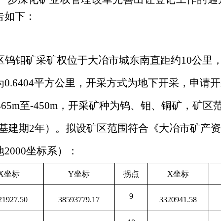
告如下：
区钨钼矿采矿权位于大冶市城东南直距约10公里
0.6404平方公里，开采方式为地下开采，申请
+465m至-450m，开采矿种为钨、钼、
铜矿
，
矿区
基建期
2
年
）
。拟
设
矿区范围
符合《大冶市矿产资
地
2000
坐标系
）
：
X
坐标
Y
坐标
拐点
X
坐标
9
21927.50
38593779.17
3320941.58