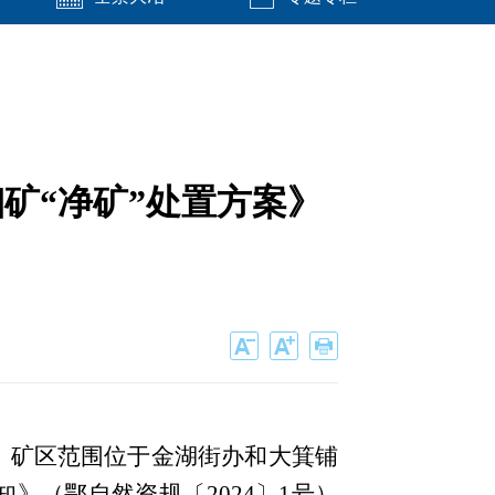
矿“净矿”处置方案》
，矿区范围位于金湖街办和大箕铺
知》（鄂自然资规
〔
2024〕1号）