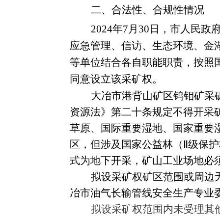
二、
合法性、合规性情况
202
4
年
7
月
30
日
，
市人民政
应急管理、信访、生态环境
、
金
等单位结合各自职能职责，按照
同意设立该采矿权。
大冶市港背山矿区钨钼矿采矿
资源法》第二十条规定不得开采
草原、国际重要湿地、国家重要
区，但涉及国家公益林（Ⅱ级保护林地
式为地下开采，矿山工业场地必
拟设采矿权矿区范围或周边
冶市油气长输管线安全生产专业
拟设采矿权范围内未受理其