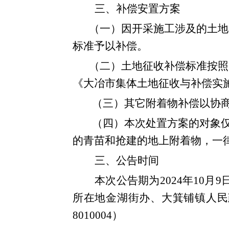
三
、
补偿安置方案
（一）
因
开采
施工涉及的
土地
标准予以补偿。
（二）
土地
征收补偿标准按照
《大冶市集体土地征收与补偿实
（三）
其它附着物
补偿
以协
（四）本次处置方案的对象
的青苗和抢
建的地上附着物，一
三、
公告
时间
本次公告期为
2024年10
所在地金湖街办、
大箕铺镇
人民
8010004）