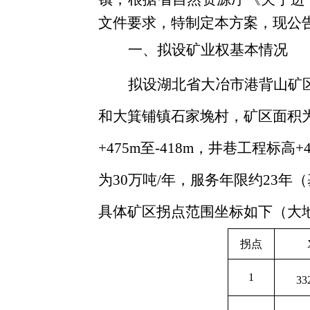
文件要求，特制定本方案，现公
一、
拟设矿业权基本情况
拟
设
湖北省大冶市港背山
矿
和大箕铺镇石家堍村，矿区面积为
+475m至-418m，井巷工程标高
为
30
万吨
/
年，服务年限约
23
年
（
具体
矿区
拐点
范围坐标如下
（
大
拐点
1
33