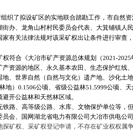
府
组织
了拟设矿区的实地联合踏勘工作，
市
自然资
湖街办、龙角山村村民委员会
代表
、
大箕铺镇人
国家有关法律法规对该采矿权
出让条件进行审查
权符合《大冶市矿产资源总体规划（2021-202
矿产资源的地区、永久基本农田、生态保护红线、
湿地、世界自然（自然与文化）遗产地、沙化土
）0.1506公顷、省级公益林51.5999公顷、天
须避开公益林和天然林区域。
无铁路、高等级公路、水库、文物保护单位等，
委员会、国网湖北省电力有限公司大冶市供电公
他探矿权、采矿权登记申请，不存在矿业权权属