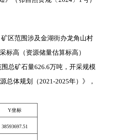
，矿区范围涉及金湖街办龙角山村
开采标高（资源储量估算标高）
范围
总矿石量
626.6
万吨
，
开采规模
源总体规划（
20
21
-202
5
年）》
，
Y
坐标
38593697.51