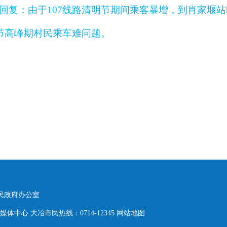
回复：由于
107线路清明节期间乘客暴增，到肖家堰
过节高峰期村民乘车难问题
。
人民政府办公室
体中心 大冶市民热线：0714-12345
网站地图