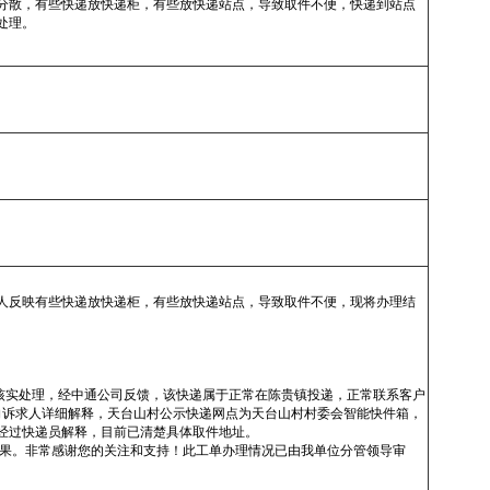
分散，有些快递放快递柜，有些放快递站点，导致取件不便，快递到站点
处理。
人反映有些快递放快递柜，有些放快递站点，导致取件不便，现将办理结
下：
求事项部分属实。
司核实处理，经中通公司反馈，该快递属于正常在陈贵镇投递，正常联系客户
已向诉求人详细解释，天台山村公示快递网点为天台山村村委会智能快件箱，
经过快递员解释，目前已清楚具体取件地址。
处理结果。非常感谢您的关注和支持！此工单办理情况已由我单位分管领导审
内容真实有效。
部门及经办人信息