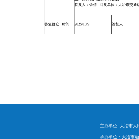
答复人：余倩 回复单位：大冶市交通运输
答复群众 时间
2025/10/9
答复人
主办单位: 大冶市
承办单位：大冶市融媒