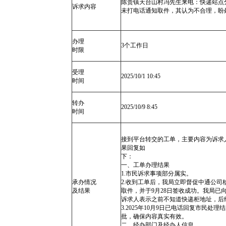
陈贵镇天台山村冯先生来电：快递站点
诉求内容
未打电话通知取件，其认为不合理，盼
办理
3个工作日
时限
受理
2025/10/1 10:45
时间
转办
2025/10/9 8:45
时间
接到平台转交的工单，主要内容为诉求
果回复如
一、工单办理结果
1.市民诉
承办情况
2.收到工单后，我局立即督促中通公
及结果
取件，并于9月28日签收成功。我局
诉求人表示之前不知道快递柜地址，后
3.2025年10月9日已电话回复市民
批，确保
二、经办