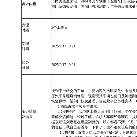
市民吴先生来电：9月4号其车辆由于左后车门凹陷
诉求内容
前门及饰板刮伤，左后门玻璃刮伤，与商铺反映未处
办理
3个工作日
时限
受理
2025/9/17 10:21
时间
转办
2025/9/17 10:21
时间
接到平台转交的工单，主要内容为市民吴先生来电反
原汽车修理店铺修理，现发现其车辆左前门及饰板刮
恢复原样，望部门核实处理。目前此事已办理完毕，
1.市民诉求事项基本属实。
承办情况
2.处理经过：我中队工作人员于9月18日上午午
及结果
善解决该问题，经过了解，诉求人车辆经修理后，提
据表明该划痕是在哪里剐蹭的，双方都说不清。9月1
的责任，我自己去维修一下算了，也不追究该店的赔
处理结果：诉求人自己维修车辆问题，不追究