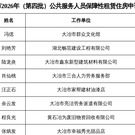
市
2026年（第四批）
公
共
服
务
人员保障性租赁住房
申
姓名
工作单位
冯偲
大冶市群众文化馆
刘艳芳
湖北畅茁建设工程有限公司
陆龙炎
大冶市鑫东新型建筑材料有限公司
肖仙桃
大冶市三合人力劳务服务部
汪正石
大冶市家帮建材油漆店
余云发
大冶市亮洁劳务派遣有限公司
程良光
黄石冶为废旧物资回收有限公司
张炳发
大冶市幸福秀光甜品店