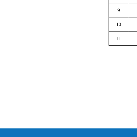
9
10
11