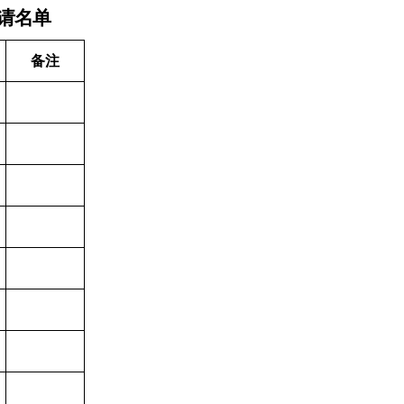
请名单
备注