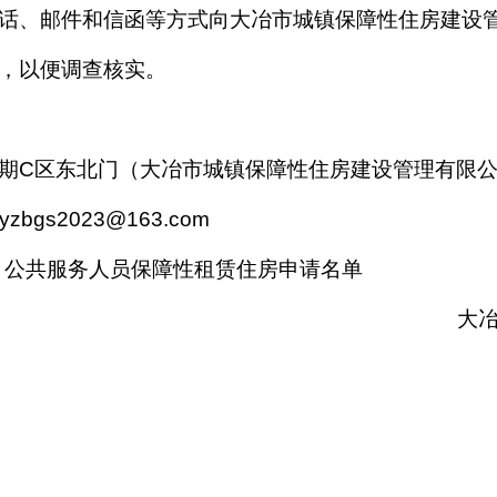
话、邮件和信函等方式向
大冶市城镇保障性住房建设
，以便调查核实。
期
C区东北门
（
大冶市城镇保障性住房建设管理有限
yzbgs2023@
163.com
）
公
共
服
务
人员保障性租赁住房
申请名单
大