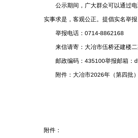
公示
期间
，广大群众可以通过电
实事求是，客观公正。提倡实名举报
举报电话：
0714-
8862168
来信请寄：
大冶市伍桥还建楼二
邮政编码：
435
1
00
举报邮箱：
d
附件：
大冶市
2026年（第四批
附件：