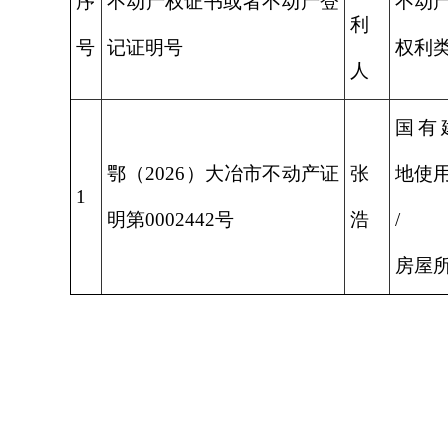
序
不动产权证书或者不动产登
不动
利
号
记证明号
权利
人
国有
鄂（2026）大冶市不动产证
张
地使
1
明第0002442号
浩
/
房屋