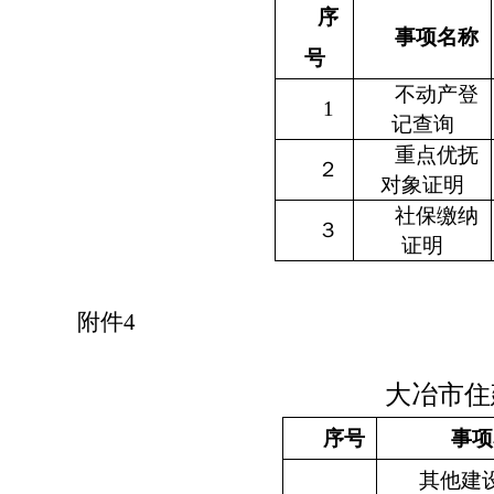
序
事项名称
号
不动产登
1
记查询
重点优抚
２
对象证明
社保缴纳
３
证明
附件
4
大冶市住
序号
事项
其他建